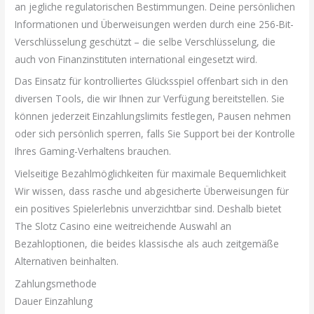
an jegliche regulatorischen Bestimmungen. Deine persönlichen
Informationen und Überweisungen werden durch eine 256-Bit-
Verschlüsselung geschützt – die selbe Verschlüsselung, die
auch von Finanzinstituten international eingesetzt wird.
Das Einsatz für kontrolliertes Glücksspiel offenbart sich in den
diversen Tools, die wir Ihnen zur Verfügung bereitstellen. Sie
können jederzeit Einzahlungslimits festlegen, Pausen nehmen
oder sich persönlich sperren, falls Sie Support bei der Kontrolle
Ihres Gaming-Verhaltens brauchen.
Vielseitige Bezahlmöglichkeiten für maximale Bequemlichkeit
Wir wissen, dass rasche und abgesicherte Überweisungen für
ein positives Spielerlebnis unverzichtbar sind. Deshalb bietet
The Slotz Casino eine weitreichende Auswahl an
Bezahloptionen, die beides klassische als auch zeitgemäße
Alternativen beinhalten.
Zahlungsmethode
Dauer Einzahlung