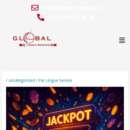
Aller
info@lingua-service.eu
au
+32 (0)494 77 88 76
contenu
Men
/
uncategorized
/ Par
Lingua Service