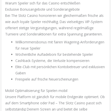
Warum Spieler sich für das Casino entschließen
Exclusive Bonusangebote und Sonderangebote
Bei The Slotz Casino honorieren wir gleichermaßen frische als
wie auch loyale Spieler reichhaltig. Das vielseitiges VIP-System
offeriert stetige Vergünstigungen, während regelmäßige
Turniere und Sonderaktionen für extra Spannung garantieren.
Willkommensbonus mit fairen Wagering-Anforderungen
für neue Spieler
Wöchentliche Aufladeboni für bestehende Spieler
Cashback-Systeme, die Verluste kompensieren
Elite-Club mit persönlichen Kontobetreuer und exklusiven
Gaben
Freispiele auf frische Neuerscheinungen
Mobil Optimalisierung für Spielen mobil
Unsere Platform ist gänzlich für mobile Endgeräte optimiert. Ob
auf dem Smartphone oder Pad – The Slotz Casino passt sich
selbstständig Deinem Screen an und bietet die selbe