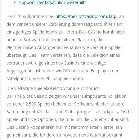
Support, der tatsächlich weiterhilft
Herzlich willkommen bei
https://theslotzcasino.com/faq/
, an
dem wir seit unserer Etablierung daran tätig sind, Ihnen ein
einzigartiges Spielerlebnis zu liefern. Das Casino kombiniert
neueste Software mit der intuitiven Plattform, die
gleichermaßen Anfänger als genauso wie versierte Spieler
überzeugt. Das Team verstehen, dass die Selektion eines
vertrauenswürdigen Internet-Casinos eine wichtige
Angelegenheit ist, daher wir Offenheit und Fairplay in den
Mittelpunkt unserer Philosophie rücken.
Die vielfältige Spielekollektion für alle Anspruch
Bei The Slotz Casino zeigen wir unsere imposante Kollektion
von über 2.500 Spielen bekannter Softwareanbieter. Unsere
Sammlung enthält klassische Slots, progressive Jackpots, Tisch-
Spiele und Live-Optionen, die rund um die Uhr erreichbar sind.
Das Casino kooperieren nur mit renommierten Herstellern
gemeinsam, die für deren Innovation und Qualität bekannt