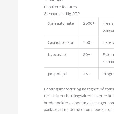
Populære features
Gjennomsnittlig RTP
Spilleautomater
2500+
Free s
bonus
Casinobordspill
150+
Flere 
Livecasino
80+
Ekte c
kommu
Jackpotspill
45+
Progre
Betalingsmetoder og hastighet på tran
Fleksibilitet i betalingsalternativer er kr
bredt spekter av betalingsløsninger som o
bankkort til moderne e-lommebøker og 