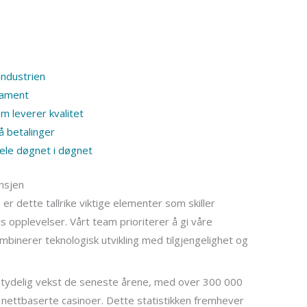
industrien
dament
m leverer kvalitet
å betalinger
hele døgnet i døgnet
nsjen
, er dette tallrike viktige elementer som skiller
s opplevelser. Vårt team prioriterer å gi våre
binerer teknologisk utvikling med tilgjengelighet og
tydelig vekst de seneste årene, med over 300 000
r nettbaserte casinoer. Dette statistikken fremhever