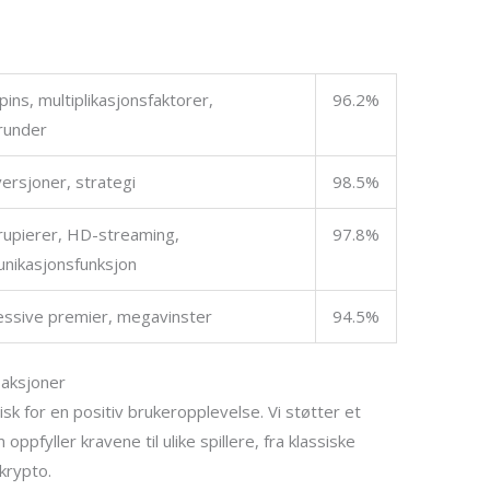
pins, multiplikasjonsfaktorer,
96.2%
runder
versjoner, strategi
98.5%
rupierer, HD-streaming,
97.8%
nikasjonsfunksjon
ssive premier, megavinster
94.5%
saksjoner
itisk for en positiv brukeropplevelse. Vi støtter et
ppfyller kravene til ulike spillere, fra klassiske
krypto.