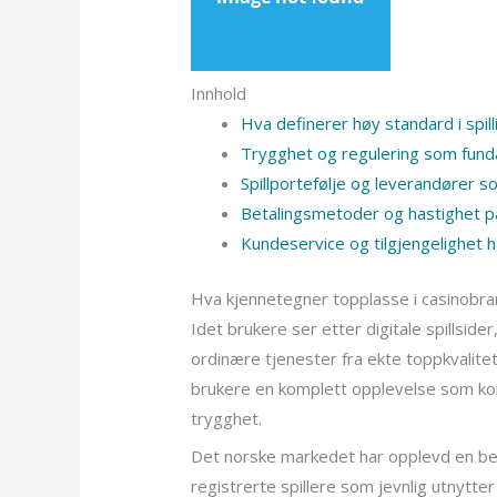
Innhold
Hva definerer høy standard i spill
Trygghet og regulering som fun
Spillportefølje og leverandører so
Betalingsmetoder og hastighet p
Kundeservice og tilgjengelighet 
Hva kjennetegner topplasse i casinobra
Idet brukere ser etter digitale spillsider
ordinære tjenester fra ekte toppkvalitet
brukere en komplett opplevelse som kom
trygghet.
Det norske markedet har opplevd en be
registrerte spillere som jevnlig utnytte