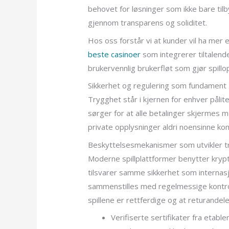
behovet for løsninger som ikke bare til
gjennom transparens og soliditet.
Hos oss forstår vi at kunder vil ha mer en
beste casinoer
som integrerer tiltalend
brukervennlig brukerfløt som gjør spillop
Sikkerhet og regulering som fundament
Trygghet står i kjernen for enhver pålite
sørger for at alle betalinger skjermes
private opplysninger aldri noensinne k
Beskyttelsesmekanismer som utvikler t
Moderne spillplattformer benytter kryp
tilsvarer samme sikkerhet som internas
sammenstilles med regelmessige kontrol
spillene er rettferdige og at returande
Verifiserte sertifikater fra etabl