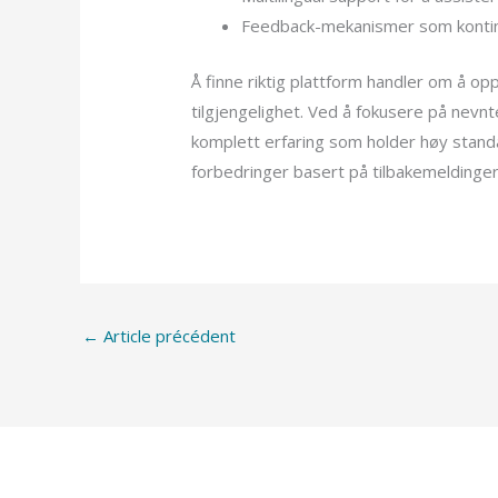
Feedback-mekanismer som kontinu
Å finne riktig plattform handler om å o
tilgjengelighet. Ved å fokusere på nevnt
komplett erfaring som holder høy stan
forbedringer basert på tilbakemeldinge
←
Article précédent