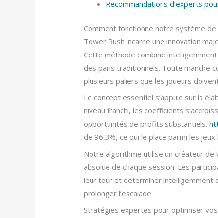
Recommandations d’experts pour
Comment fonctionne notre système de 
Tower Rush incarne une innovation maje
Cette méthode combine intelligemment d
des paris traditionnels. Toute manche 
plusieurs paliers que les joueurs doivent
Le concept essentiel s’appuie sur la éla
niveau franchi, les coefficients s’accroi
opportunités de profits substantiels.
ht
de 96,3%, ce qui le place parmi les jeux 
Notre algorithme utilise un créateur de v
absolue de chaque session. Les partici
leur tour et déterminer intelligemment d
prolonger l’escalade.
Stratégies expertes pour optimiser vos