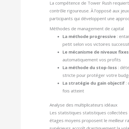
La compétence de Tower Rush requiert u
contrôle rigoureuse. À l’opposé aux jeu
participants qui développent une appro
Méthodes de management de capital
La méthode progressive
: enta
petit selon vos victoires successi
Le mécanisme de niveaux fixes
automatiquement vos profits
La méthode du stop-loss
: dét
stricte pour protéger votre budg
La stratégie du gain objectif
: 
fois atteint
Analyse des multiplicateurs idéaux
Les statistiques statistiques collectée
étages moyens proposent le meilleur rati
supérieurs accroît drastiquement la vola