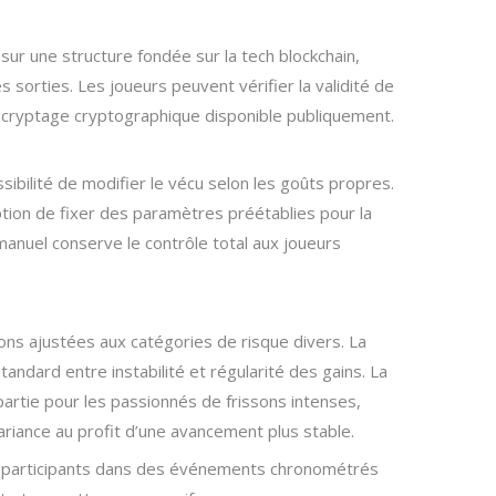
r une structure fondée sur la tech blockchain,
 sorties. Les joueurs peuvent vérifier la validité de
 cryptage cryptographique disponible publiquement.
ibilité de modifier le vécu selon les goûts propres.
ion de fixer des paramètres préétablies pour la
manuel conserve le contrôle total aux joueurs
ons ajustées aux catégories de risque divers. La
tandard entre instabilité et régularité des gains. La
rtie pour les passionnés de frissons intenses,
ariance au profit d’une avancement plus stable.
s participants dans des événements chronométrés