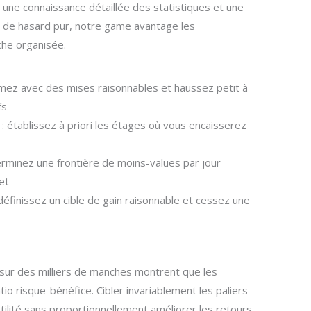
ne connaissance détaillée des statistiques et une
x de hasard pur, notre game avantage les
che organisée.
mez avec des mises raisonnables et haussez petit à
fs
: établissez à priori les étages où vous encaisserez
erminez une frontière de moins-values par jour
et
définissez un cible de gain raisonnable et cessez une
s sur des milliers de manches montrent que les
o risque-bénéfice. Cibler invariablement les paliers
tilité sans proportionnellement améliorer les retours