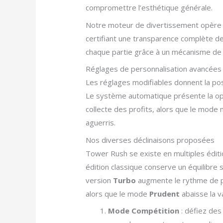
compromettre l’esthétique générale.
Notre moteur de divertissement opère su
certifiant une transparence complète des
chaque partie grâce à un mécanisme de
Réglages de personnalisation avancées
Les réglages modifiables donnent la poss
Le système automatique présente la opt
collecte des profits, alors que le mode 
aguerris.
Nos diverses déclinaisons proposées
Tower Rush se existe en multiples éditi
édition classique conserve un équilibre s
version
Turbo
augmente le rythme de pa
alors que le mode
Prudent
abaisse la v
Mode Compétition
: défiez de