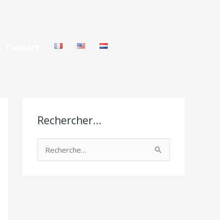
Contact
Rechercher…
R
e
c
h
e