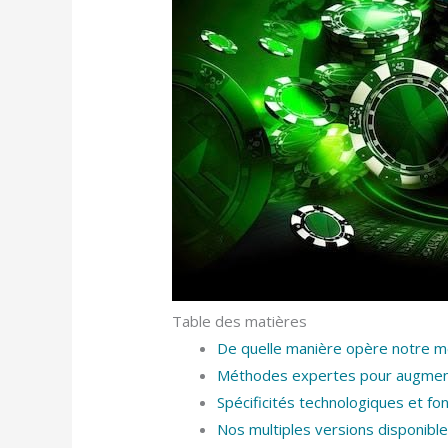
Table des matières
De quelle manière opère notre m
Méthodes expertes pour augment
Spécificités technologiques et fon
Nos multiples versions disponibl