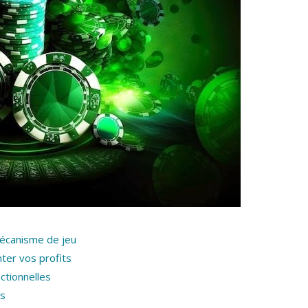
écanisme de jeu
er vos profits
ctionnelles
es