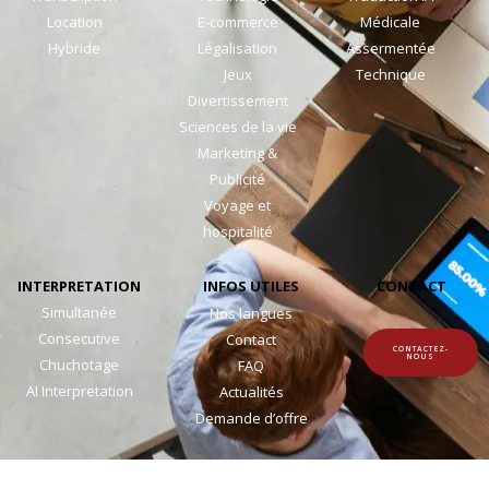
Location
E-commerce
Médicale
Hybride
Légalisation
Assermentée
Jeux
Technique
Divertissement
Sciences de la vie
Marketing &
Publicité
Voyage et
hospitalité
INTERPRETATION
INFOS UTILES
CONTACT
Simultanée
Nos langues
Consecutive
Contact
CONTACTEZ-
NOUS
Chuchotage
FAQ
AI Interpretation
Actualités
Demande d’offre