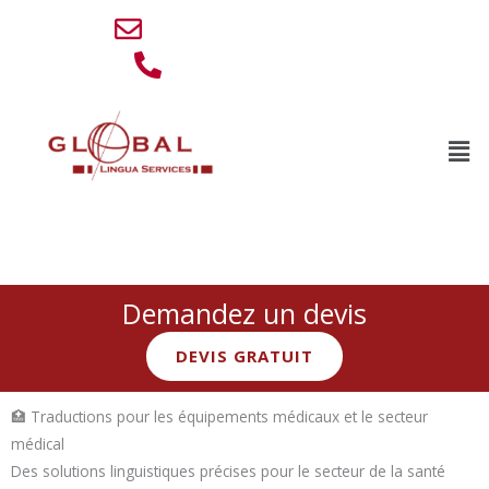
Aller
info@lingua-service.eu
au
+32 (0)494 77 88 76
contenu
Men
Traduction médicale & équipements de santé
Demandez un devis
DEVIS GRATUIT
🏥 Traductions pour les équipements médicaux et le secteur
médical
Des solutions linguistiques précises pour le secteur de la santé