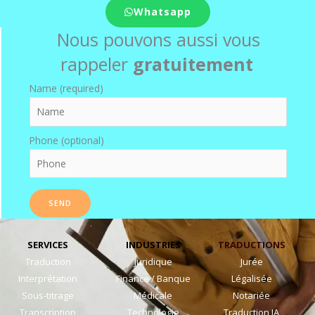
Whatsapp
Nous pouvons aussi vous
rappeler
gratuitement
Name (required)
Phone (optional)
SERVICES
INDUSTRIES
TRADUCTIONS
Traduction
Juridique
Jurée
Interprétation
Finance / Banque
Légalisée
Sous-titrage
Médicale
Notariée
Transcription
Technologie
Traduction IA