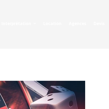
Interprétation
Location
Agences
Devis