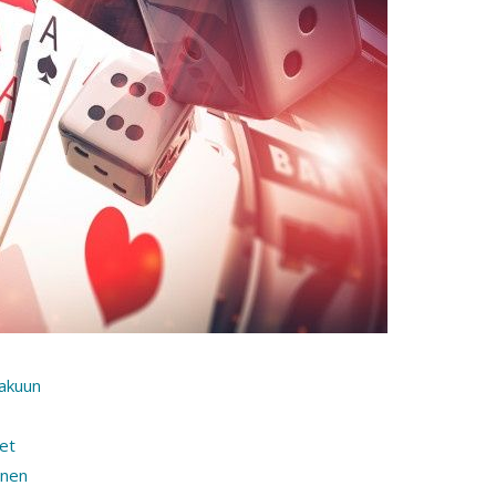
Makuun
et
inen