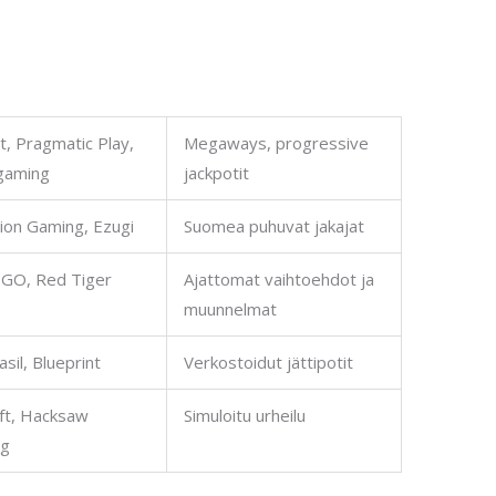
, Pragmatic Play,
Megaways, progressive
gaming
jackpotit
ion Gaming, Ezugi
Suomea puhuvat jakajat
n GO, Red Tiger
Ajattomat vaihtoehdot ja
muunnelmat
sil, Blueprint
Verkostoidut jättipotit
ft, Hacksaw
Simuloitu urheilu
ng