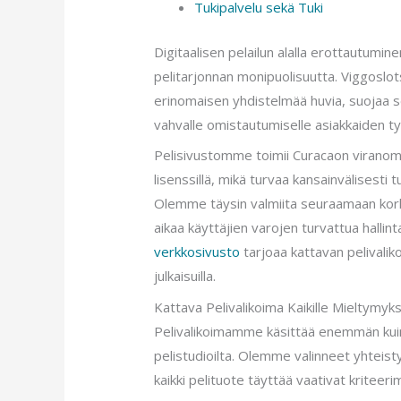
Tukipalvelu sekä Tuki
Digitaalisen pelailun alalla erottautumi
pelitarjonnan monipuolisuutta. Viggoslot
erinomaisen yhdistelmää huvia, suojaa s
vahvalle omistautumiselle asiakkaiden ty
Pelisivustomme toimii Curacaon viranom
lisenssillä, mikä turvaa kansainvälisesti
Olemme täysin valmiita seuraamaan korke
aikaa käyttäjien varojen turvattua halli
verkkosivusto
tarjoaa kattavan pelivalik
julkaisuilla.
Kattava Pelivalikoima Kaikille Mieltymyksi
Pelivalikoimamme käsittää enemmän kuin 3
pelistudioilta. Olemme valinneet yhteis
kaikki pelituote täyttää vaativat kritee