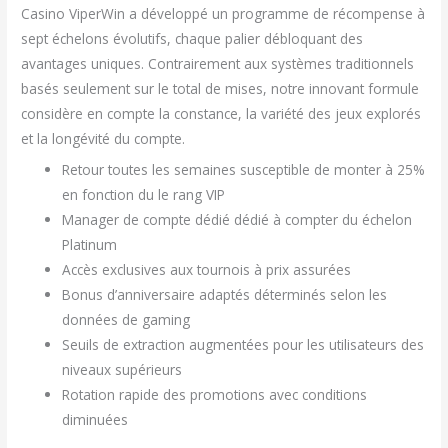
Casino ViperWin a développé un programme de récompense à
sept échelons évolutifs, chaque palier débloquant des
avantages uniques. Contrairement aux systèmes traditionnels
basés seulement sur le total de mises, notre innovant formule
considère en compte la constance, la variété des jeux explorés
et la longévité du compte.
Retour toutes les semaines susceptible de monter à 25%
en fonction du le rang VIP
Manager de compte dédié dédié à compter du échelon
Platinum
Accès exclusives aux tournois à prix assurées
Bonus d’anniversaire adaptés déterminés selon les
données de gaming
Seuils de extraction augmentées pour les utilisateurs des
niveaux supérieurs
Rotation rapide des promotions avec conditions
diminuées