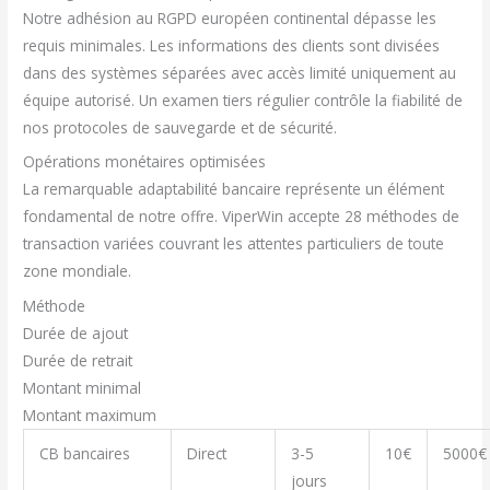
Notre adhésion au RGPD européen continental dépasse les
requis minimales. Les informations des clients sont divisées
dans des systèmes séparées avec accès limité uniquement au
équipe autorisé. Un examen tiers régulier contrôle la fiabilité de
nos protocoles de sauvegarde et de sécurité.
Opérations monétaires optimisées
La remarquable adaptabilité bancaire représente un élément
fondamental de notre offre. ViperWin accepte 28 méthodes de
transaction variées couvrant les attentes particuliers de toute
zone mondiale.
Méthode
Durée de ajout
Durée de retrait
Montant minimal
Montant maximum
CB bancaires
Direct
3-5
10€
5000€
jours