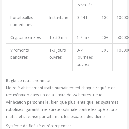
travaillés
Portefeuilles
Instantané
0-24 h
10€
10000
numériques
Cryptomonnaies
15-30 mn
1-2 hrs
20€
50000
Virements
1-3 jours
3-7
50€
10000
bancaires
ouvrés
journées
ouvrés
Règle de retrait honnête
Notre établissement traite humainement chaque requête de
récupération dans un délai limite de 24 heures. Cette
vérification personnelle, bien que plus lente que les systèmes
robotisés, garantit une sûreté optimale contre les opérations
illicites et sécurise parfaitement les espaces des clients.
Système de fidélité et récompenses