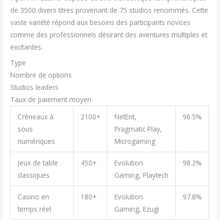
de 3500 divers titres provenant de 75 studios renommés. Cette
vaste variété répond aux besoins des participants novices
comme des professionnels désirant des aventures multiples et
excitantes.
Type
Nombre de options
Studios leaders
Taux de paiement moyen
Créneaux à
2100+
NetEnt,
96.5%
sous
Pragmatic Play,
numériques
Microgaming
Jeux de table
450+
Evolution
98.2%
classiques
Gaming, Playtech
Casino en
180+
Evolution
97.8%
temps réel
Gaming, Ezugi