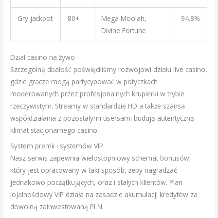
Gry jackpot
80+
Mega Moolah,
94.8%
Divine Fortune
Dział casino na żywo
Szczególną dbałość poświęciliśmy rozwojowi działu live casino,
gdzie gracze mogą partycypować w potyczkach
moderowanych przez profesjonalnych krupierki w trybie
rzeczywistym. Streamy w standardzie HD a także szansa
współdziałania z pozostałymi usersami budują autentyczną
klimat stacjonarnego casino.
System premii i systemów VIP
Nasz serwis zapewnia wielostopniowy schemat bonusów,
który jest opracowany w taki sposób, żeby nagradzać
jednakowo początkujących, oraz i stałych klientów. Plan
lojalnościowy VIP działa na zasadzie akumulacji kredytów za
dowolną zainwestowaną PLN.