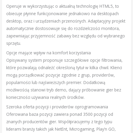
Operuje w wykorzystując o aktualną technologię HTML5, to
obiecuje płynne funkcjonowanie jednakowo na desktopach
desktop, oraz i urządzeniach przenośnych. Adaptacyjny projekt
automatycznie dostosowuje się do rozdzielczości monitora,
zapewniając przyjemność zabawy bez względu od wybranego
sprzętu.
Opcje mające wpływ na komfort korzystania
Opisywany system proponuje szczegółowe opcje filtrowania,
które pozwalają odnaleźć określoną tytuł w kilka chwil. Klienci
mogą porządkować pozycje zgodnie z grup, providerów,
popularności lub najświeższych premier. Dodatkową
możliwością stanowi tryb demo, dający próbowanie gier bez
konieczności używania realnych środków.
Szeroka oferta pozycji i providerów oprogramowania
Oferowana baza pozycji zawiera ponad 3500 pozycji od
znanych producentów gier. Współpracujemy z tego typu
liderami branży takich jak NetEnt, Microgaming, Play’n GO,