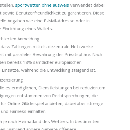
stellen.
sportwetten ohne ausweis
verwendet dabei
 sowie Benutzerfreundlichkeit zu garantieren. Diese
ielle Angaben wie eine E-Mail-Adresse oder in
e Einrichtung eines Wallets.
ichterten Anmeldung
s, dass Zahlungen mittels dezentrale Netzwerke
it mit paralleler Bewahrung der Privatsphäre. Nach
den bereits 18% sämtlicher europäischen
 Einsätze, während die Entwicklung steigend ist.
izenzierung
die es ermöglichen, Dienstleistungen bei reduziertem
igungen entstammen von Rechtsprechungen, die
r Online-Glücksspiel anbieten, dabei aber strenge
 und Fairness einhalten.
sich je nach Heimatland des Wetters. In bestimmten
gen, während andere Gebiete offenere