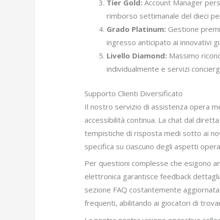
Tier Gold:
Account Manager person
rimborso settimanale del dieci pe
Grado Platinum:
Gestione premiu
ingresso anticipato ai innovativi g
Livello Diamond:
Massimo riconos
individualmente e servizi concier
Supporto Clienti Diversificato
Il nostro servizio di assistenza opera me
accessibilità continua. La chat dal dirett
tempistiche di risposta medi sotto ai no
specifica su ciascuno degli aspetti operat
Per questioni complesse che esigono ana
elettronica garantisce feedback dettagli
sezione FAQ costantemente aggiornata 
frequenti, abilitando ai giocatori di trov
La nostra nostra visione operativa colloc