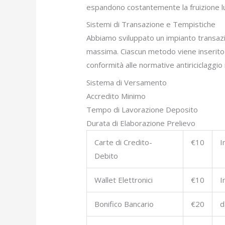
espandono costantemente la fruizione lu
Sistemi di Transazione e Tempistiche
Abbiamo sviluppato un impianto transaz
massima. Ciascun metodo viene inserito
conformità alle normative antiriciclaggio 
Sistema di Versamento
Accredito Minimo
Tempo di Lavorazione Deposito
Durata di Elaborazione Prelievo
Carte di Credito-
€10
I
Debito
Wallet Elettronici
€10
I
Bonifico Bancario
€20
d