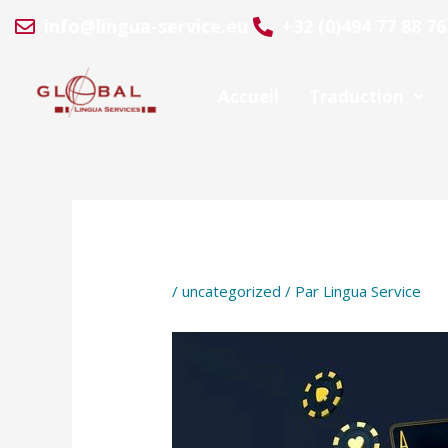
Aller
info@lingua-service.eu
+32 (0)494 77 88 76
au
contenu
Accueil
Traduction
/
uncategorized
/ Par
Lingua Service