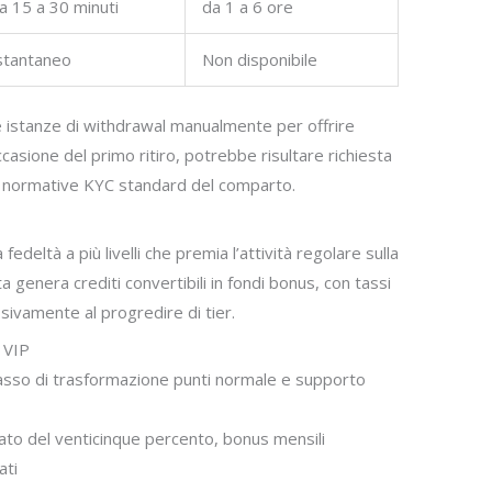
a 15 a 30 minuti
da 1 a 6 ore
stantaneo
Non disponibile
e istanze di withdrawal manualmente per offrire
ccasione del primo ritiro, potrebbe risultare richiesta
rd normative KYC standard del comparto.
edeltà a più livelli che premia l’attività regolare sulla
a genera crediti convertibili in fondi bonus, con tassi
ivamente al progredire di tier.
 VIP
asso di trasformazione punti normale e supporto
to del venticinque percento, bonus mensili
ati