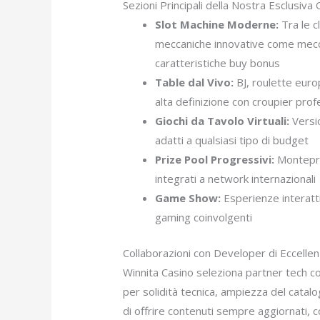
Sezioni Principali della Nostra Esclusiva 
Slot Machine Moderne:
Tra le c
meccaniche innovative come mec
caratteristiche buy bonus
Table dal Vivo:
BJ, roulette euro
alta definizione con croupier prof
Giochi da Tavolo Virtuali:
Versio
adatti a qualsiasi tipo di budget
Prize Pool Progressivi:
Monteprem
integrati a network internazionali
Game Show:
Esperienze interatt
gaming coinvolgenti
Collaborazioni con Developer di Eccelle
Winnita Casino seleziona partner tech c
per solidità tecnica, ampiezza del catalo
di offrire contenuti sempre aggiornati, co