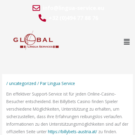
Aller
info@lingua-service.eu
au
+32 (0)494 77 88 76
contenu
Men
/
uncategorized
/ Par
Lingua Service
Ein effektiver Support-Service ist für jeden Online-Casino-
Besucher entscheidend. Bei BillyBets Casino finden Spieler
verschiedene Möglichkeiten, Unterstützung zu erhalten, um
sicherzustellen, dass ihre Erfahrungen reibungslos verlaufen.
Informationen zu den Unterstützungsmöglichkeiten sind auf der
offiziellen Seite unter
https://billybets-austria.at/
zu finden.