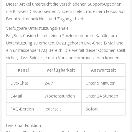
Dieser Artikel untersucht die verschiedenen Support-Optionen,
die BillyBets Casino seinen Nutzern bietet, mit einem Fokus auf
Benutzerfreundlichkeit und Zugänglichkeit.
Verfügbare Unterstützungskanäle
BillyBets Casino bietet seinen Spielern mehrere Kanäle, um
Unterstützung zu erhalten. Dazu gehören Live-Chat, E-Mail und
ein umfassender FAQ-Bereich. Die Vielfalt dieser Optionen stellt
sicher, dass Spieler je nach Vorliebe kommunizieren können.
Kanal
Verfügbarkeit
Antwortzeit
Live-Chat
24/7
Unter 5 Minuten
E-Mail
Wochenstunden
Unter 24 Stunden
FAQ-Bereich
Jederzeit
Sofort
Live-Chat-Funktion