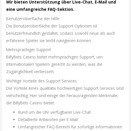
Wir bieten Unterstützung über Live-Chat, E-Mail und
eine umfangreiche FAQ-Sektion.
Benutzeroberfläche der Hilfe
Die Benutzeroberfläche der Support-Optionen ist
benutzerfreundlich gestaltet, sodass sowohl neue als auch
erfahrene Spieler sie leicht navigieren können.
Mehrsprachiger Support
BillyBets Casino bietet mehrsprachigen Support, um
internationalen Spielern gerecht zu werden, was die
Zugänglichkeit verbessert.
Wichtige Vorteile des Support Services
Die Vorteile eines qualitativ hochwertigen Support-Services sind
vielschichtig. Hier sind einige der herausragenden Merkmale,
die BillyBets Casino bietet:
Rund um die Uhr verfügbarer Live-Chat
Detaillierte Antworten per E-Mail
Umfangreicher FAQ-Bereich für sofortige Informationen