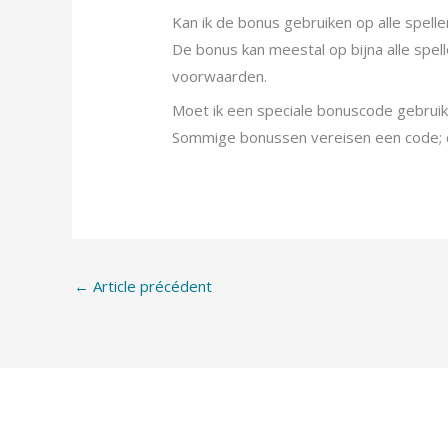
Kan ik de bonus gebruiken op alle spelle
De bonus kan meestal op bijna alle spel
voorwaarden.
Moet ik een speciale bonuscode gebrui
Sommige bonussen vereisen een code; c
←
Article précédent