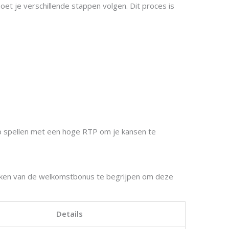
 je verschillende stappen volgen. Dit proces is
op spellen met een hoge RTP om je kansen te
erken van de welkomstbonus te begrijpen om deze
Details