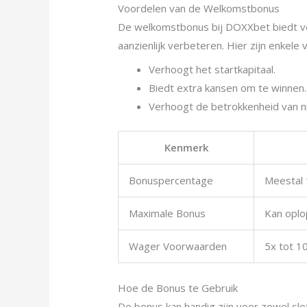
Voordelen van de Welkomstbonus
De welkomstbonus bij DOXXbet biedt ver
aanzienlijk verbeteren. Hier zijn enkele
Verhoogt het startkapitaal.
Biedt extra kansen om te winnen.
Verhoogt de betrokkenheid van n
Kenmerk
Bonuspercentage
Meestal 
Maximale Bonus
Kan oplo
Wager Voorwaarden
5x tot 10
Hoe de Bonus te Gebruik
De bonus kan handig zijn voor zowel slot