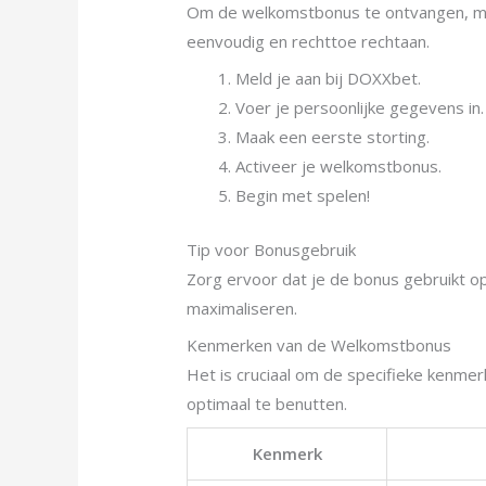
Om de welkomstbonus te ontvangen, moet
eenvoudig en rechttoe rechtaan.
Meld je aan bij DOXXbet.
Voer je persoonlijke gegevens in.
Maak een eerste storting.
Activeer je welkomstbonus.
Begin met spelen!
Tip voor Bonusgebruik
Zorg ervoor dat je de bonus gebruikt 
maximaliseren.
Kenmerken van de Welkomstbonus
Het is cruciaal om de specifieke kenm
optimaal te benutten.
Kenmerk