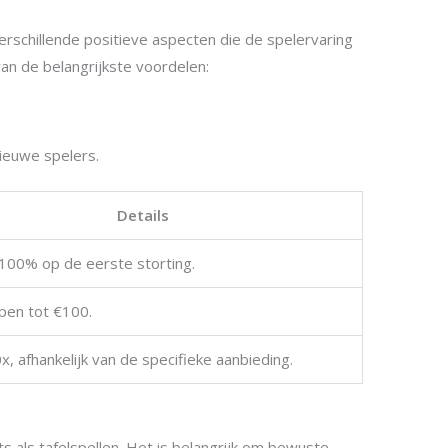
schillende positieve aspecten die de spelervaring
 van de belangrijkste voordelen:
ieuwe spelers.
Details
100% op de eerste storting.
pen tot €100.
x, afhankelijk van de specifieke aanbieding.
s als tafelspellen. Het is belangrijk om bewuste