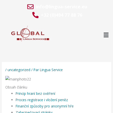
Aller
info@lingua-service.eu
au
+32 (0)494 77 88 76
contenu
Men
/
uncategorized
/ Par
Lingua Service
Obsah článku
Princip hraní bez ověření
Proces registrace i vložení peněz
Finanční způsoby pro anonymní hře
Zabezpečovací stránky