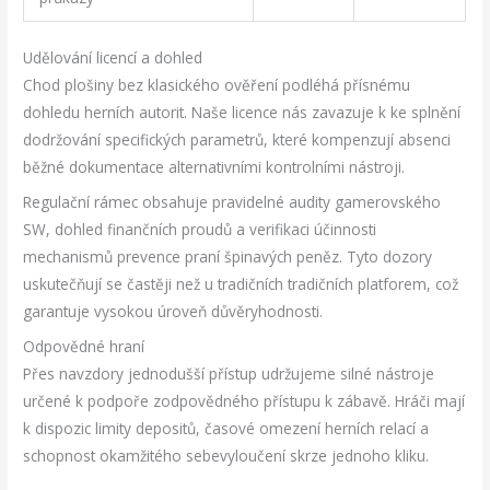
Udělování licencí a dohled
Chod plošiny bez klasického ověření podléhá přísnému
dohledu herních autorit. Naše licence nás zavazuje k ke splnění
dodržování specifických parametrů, které kompenzují absenci
běžné dokumentace alternativními kontrolními nástroji.
Regulační rámec obsahuje pravidelné audity gamerovského
SW, dohled finančních proudů a verifikaci účinnosti
mechanismů prevence praní špinavých peněz. Tyto dozory
uskutečňují se častěji než u tradičních tradičních platforem, což
garantuje vysokou úroveň důvěryhodnosti.
Odpovědné hraní
Přes navzdory jednodušší přístup udržujeme silné nástroje
určené k podpoře zodpovědného přístupu k zábavě. Hráči mají
k dispozic limity depositů, časové omezení herních relací a
schopnost okamžitého sebevyloučení skrze jednoho kliku.