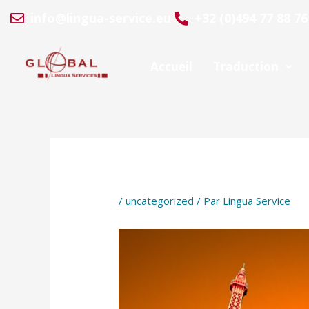
Aller
info@lingua-service.eu
+32 (0)494 77 88 76
au
contenu
Accueil
Traduction
/
uncategorized
/ Par
Lingua Service