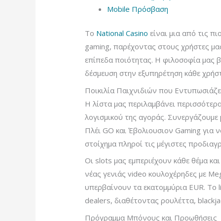
Mobile Πρόσβαση
Το
National Casino
είναι μια από τις πι
gaming, παρέχοντας στους χρήστες μα
επίπεδα ποιότητας. Η φιλοσοφία μας β
δέσμευση στην εξυπηρέτηση κάθε χρήστ
Ποικιλία Παιχνιδιών που Εντυπωσιάζε
Η λίστα μας περιλαμβάνει περισσότερ
λογισμικού της αγοράς. Συνεργάζουμε μ
Πλέι GO και Έβολιουσιον Gaming για να
στοίχημα πληροί τις μέγιστες προδιαγ
Οι slots μας εμπεριέχουν κάθε θέμα κα
νέας γενιάς video κουλοχέρηδες με M
υπερβαίνουν τα εκατομμύρια EUR. Το li
dealers, διαθέτοντας ρουλέττα, blackja
Πρόγραμμα Μπόνους και Προωθήσεις