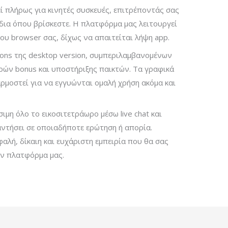
 πλήρως για κινητές συσκευές, επιτρέποντάς σας
δια όπου βρίσκεστε. Η πλατφόρμα μας λειτουργεί
του browser σας, δίχως να απαιτείται λήψη app.
tions της desktop version, συμπεριλαμβανομένων
ρών bonus και υποστήριξης παικτών. Τα γραφικά
ρμοστεί για να εγγυώνται ομαλή χρήση ακόμα και
ιμη όλο το εικοσιτετράωρο μέσω live chat και
αντήσει σε οποιαδήποτε ερώτηση ή απορία.
λή, δίκαιη και ευχάριστη εμπειρία που θα σας
ην πλατφόρμα μας.