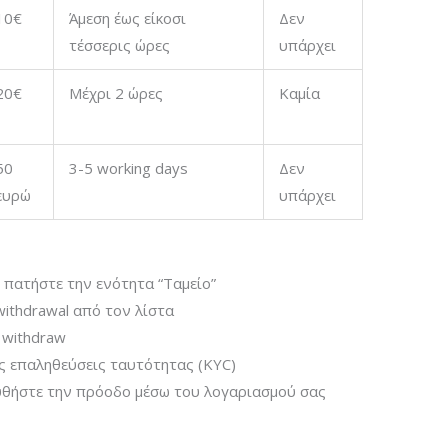
10€
Άμεση έως είκοσι
Δεν
τέσσερις ώρες
υπάρχει
20€
Μέχρι 2 ώρες
Καμία
50
3-5 working days
Δεν
ευρώ
υπάρχει
 πατήστε την ενότητα “Ταμείο”
withdrawal από τον λίστα
 withdraw
 επαληθεύσεις ταυτότητας (KYC)
ουθήστε την πρόοδο μέσω του λογαριασμού σας