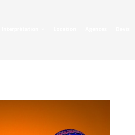
Interprétation
Location
Agences
Devis