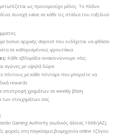
ιμετωπίζεται ως προνομιούχο μέλος. Το πλάνο
δίνει συνεχή value σε κάθε τις στάδια του ταξιδιού
άμματος
 bonus αρχικής deposit που ενδέχεται να φθάσει
σματα σε καθορισμένους φρουτάκια
ες:
Κάθε εβδομάδα ανακοινώνουμε νέες
αι αγώνες με υψηλά δώρα
ε πόντους με κάθε πόνταρε που μπορείτε να
δικά rewards
ε επιστροφή χρημάτων σε weekly βάση
α των στοιχημάτων σας
η
ασάο Gaming Authority (κωδικός άδειας 1668/JAZ),
ς φορείς στη παγκόσμια βιομηχανία online τζόγου.