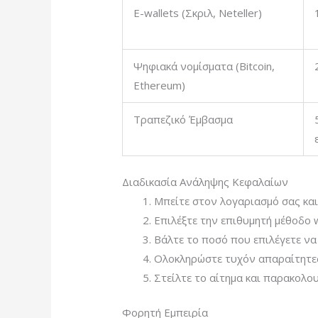
E-wallets (Σκριλ, Neteller)
Ψηφιακά νομίσματα (Bitcoin,
Ethereum)
Τραπεζικό Έμβασμα
Διαδικασία Ανάληψης Κεφαλαίων
Μπείτε στον λογαριασμό σας και
Επιλέξτε την επιθυμητή μέθοδο 
Βάλτε το ποσό που επιλέγετε να
Ολοκληρώστε τυχόν απαραίτητες
Στείλτε το αίτημα και παρακολ
Φορητή Εμπειρία