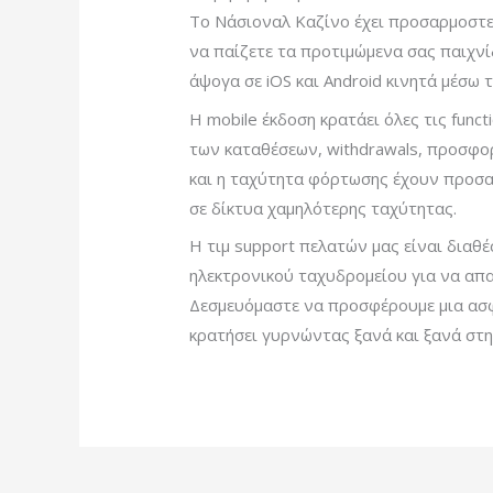
Το Νάσιοναλ Καζίνο έχει προσαρμοστεί
να παίζετε τα προτιμώμενα σας παιχνί
άψογα σε iOS και Android κινητά μέσω 
Η mobile έκδοση κρατάει όλες τις func
των καταθέσεων, withdrawals, προσφο
και η ταχύτητα φόρτωσης έχουν προσα
σε δίκτυα χαμηλότερης ταχύτητας.
Η τιμ support πελατών μας είναι διαθέσ
ηλεκτρονικού ταχυδρομείου για να απ
Δεσμευόμαστε να προσφέρουμε μια ασφα
κρατήσει γυρνώντας ξανά και ξανά στ