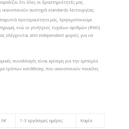
σφαλίζει ότι όλες οι δραστηριότητές μας
ι ικανοποιούν αυστηρά standards λειτουργίας.
παριστά προτεραιότητα μας. Χρησιμοποιούμε
ληρωμή, ενώ οι γενήτριες τυχαίων αριθμών (RNG)
ας ελέγχονται από independent φορείς για να
μικές συναλλαγές είναι κρίσιμη για την εμπειρία
σμα τρόπων κατάθεσης που ικανοποιούν ποικίλες
10€
1-3 εργάσιμες ημέρες
Καμία