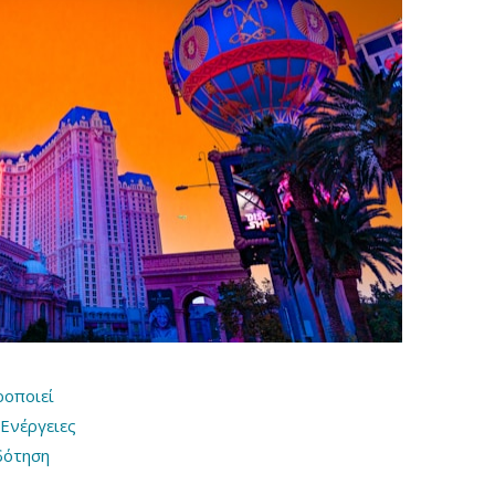
ροποιεί
Ενέργειες
δότηση