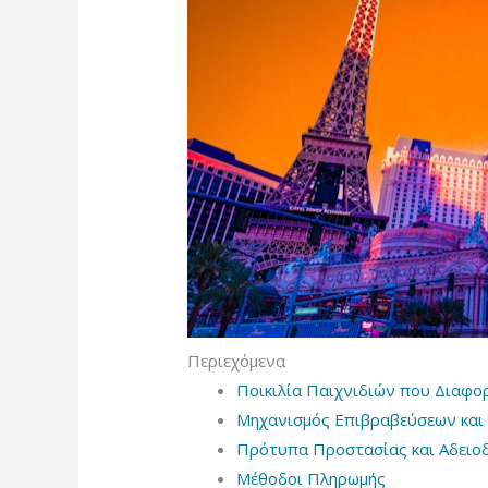
Περιεχόμενα
Ποικιλία Παιχνιδιών που Διαφο
Μηχανισμός Επιβραβεύσεων και 
Πρότυπα Προστασίας και Αδειο
Μέθοδοι Πληρωμής