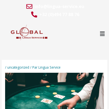
Aller
info@lingua-service.eu
au
+32 (0)494 77 88 76
contenu
Men
/
uncategorized
/ Par
Lingua Service