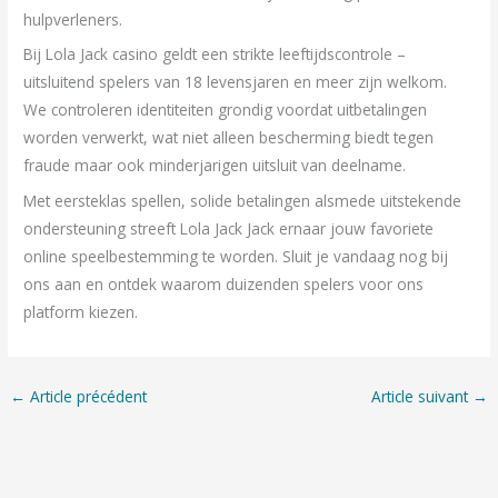
hulpverleners.
Bij Lola Jack casino geldt een strikte leeftijdscontrole –
uitsluitend spelers van 18 levensjaren en meer zijn welkom.
We controleren identiteiten grondig voordat uitbetalingen
worden verwerkt, wat niet alleen bescherming biedt tegen
fraude maar ook minderjarigen uitsluit van deelname.
Met eersteklas spellen, solide betalingen alsmede uitstekende
ondersteuning streeft Lola Jack Jack ernaar jouw favoriete
online speelbestemming te worden. Sluit je vandaag nog bij
ons aan en ontdek waarom duizenden spelers voor ons
platform kiezen.
←
Article précédent
Article suivant
→