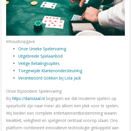
Inhoudsopgave
Onze Unieke Spelervaring
Uitgebreide Spelaanbod
Veilige Betalingsopties
Toegewijde Klantenondersteuning
Verantwoord Gokken bij Lola Jack
Onze Bijzondere Spelervaring
Bij
https://danstaal.nl
begrijpen we dat moderne spelers op
speurtocht zijn naar meer als alleen een plek voor te spelen.
Wij bieden een complete entertainmentbestemming waarin
kwaliteit, veiligheid en spelgenot centraal voorop staan. Ons
platform combineert innovatieve technologie gekoppeld aan