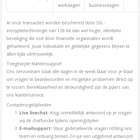
werkdagen
businessdagen
Al onze transacties worden beschermd door SSL-
encryptietechnologie van 128-bit dan wel hoger, identieke
beveiliging die ook door financiële organisaties wordt
gehanteerd. Jouw individuele en geldelijke gegevens blijven te
allen tijde vertrouwelijk.
Toegewijde Klantensupport
Ons serviceteam staat alle dagen in de week klaar voor je klaar
om vragen te beantwoorden en mogelijke problemen direct op
te lossen. Bereikbaarheid en deskundigheid zijn de pijlers van
ons klantenservice.
Contactmogelijkheden
Live livechat:
Krijg onmiddellijk antwoord op je vragen
via de chatfunctie tijdens openingstijden
E-mailsupport:
Stuur gedetailleerde vragen richting ons
team en ontvang binnen 24 uur een uitgebreid antwoord