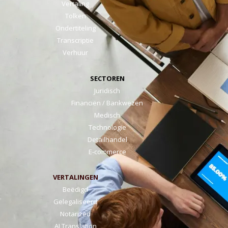
Vertaling
Tolken
Ondertiteling
Transcriptie
Verhuur
SECTOREN
Juridisch
Financiën / Bankwezen
Medisch
Technologie
Detailhandel
E-commerce
VERTALINGEN
Beëdigd
Gelegaliseerd
Notarized
AI Translation