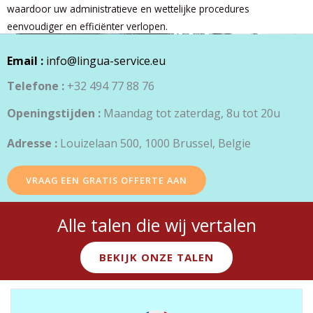
waardoor uw administratieve en wettelijke procedures
eenvoudiger en efficiënter verlopen.
Email :
info@lingua-service.eu
Telefone :
+32 494 77 88 76
Openingstijden :
Maandag tot zaterdag, 8u tot 20u
Adresse :
Louizelaan 500, 1000 Brussel, Belgie
VRAAG EEN GRATIS OFFERTE AAN
Alle talen die wij vertalen
BEKIJK ONZE TALEN