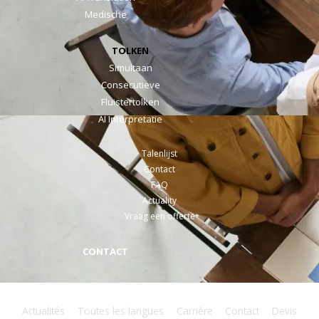
Medische
TOLKEN
Simultaan
Consecutieve
Fluistertolken
AI Interpretatie
Talenlijst
Contact
FAQ
Actuality
Vraag een offerte
CONTACT
Actualités
Toutes les langues
Carrière
Contact
Devis