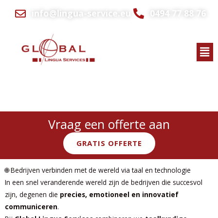
Ga
info@lingua-service.eu
0494 77 88 76
naar
de
inhoud
Men
Taalkundige technologie om bedrijven effectief te laten
communiceren in meer dan 200 talen.
Vraag een offerte aan
GRATIS OFFERTE
🌐 Bedrijven verbinden met de wereld via taal en technologie
In een snel veranderende wereld zijn de bedrijven die succesvol
zijn, degenen die
precies, emotioneel en innovatief
communiceren
.