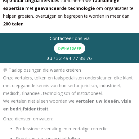
Bij
Global Lingua Services
combineren we
taalkundige
expertise
met
geavanceerde technologie
om organisaties te
helpen groeien, overtuigen en begrepen te worden in meer dan
200 talen
.
Contacteer ons via
WHATSAPP
au +32 494 77 88 76
💬 Taaloplossingen die waarde creëren
Onze vertalers, tolken en taalspecialisten ondersteunen elke klant
met diepgaande kennis van hun sector juridisch, industrieel,
medisch, financieel, technologisch of institutioneel.
We vertalen niet alleen woorden we
vertalen uw ideeën, visie
en bedrijfsidentiteit
.
Onze diensten omvatten:
Professionele vertaling en meertalige correctie
Simultaan- en consecutief tolken