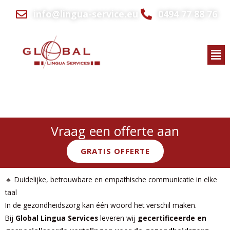
Ga
info@lingua-service.eu
0494 77 88 76
naar
de
inhoud
Men
Gecertificeerde en gespecialiseerde vertalingen voor de
gezondheidszorg
Vraag een offerte aan
GRATIS OFFERTE
🔹 Duidelijke, betrouwbare en empathische communicatie in elke
taal
In de gezondheidszorg kan één woord het verschil maken.
Bij
Global Lingua Services
leveren wij
gecertificeerde en