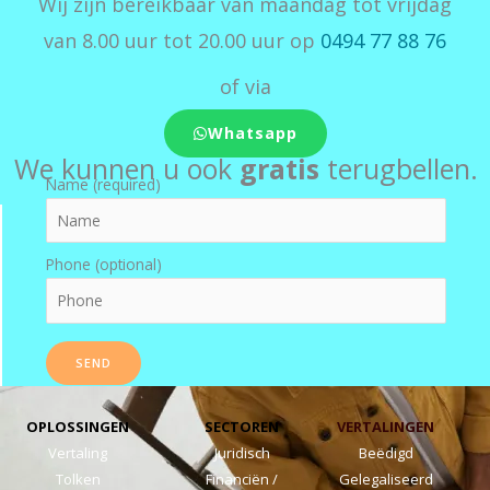
Wij zijn bereikbaar van maandag tot vrijdag
van 8.00 uur tot 20.00 uur op
0494 77 88 76
of via
Whatsapp
We kunnen u ook
gratis
terugbellen.
Name (required)
Phone (optional)
OPLOSSINGEN
SECTOREN
VERTALINGEN
Vertaling
Juridisch
Beëdigd
Tolken
Financiën /
Gelegaliseerd