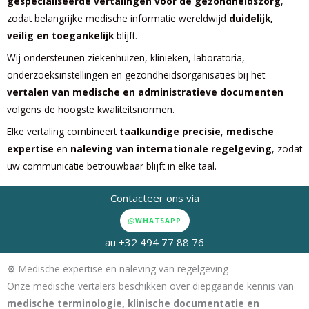
gespecialiseerde vertalingen voor de gezondheidszorg
,
zodat belangrijke medische informatie wereldwijd
duidelijk,
veilig en toegankelijk
blijft.
Wij ondersteunen ziekenhuizen, klinieken, laboratoria,
onderzoeksinstellingen en gezondheidsorganisaties bij het
vertalen van medische en administratieve documenten
volgens de hoogste kwaliteitsnormen.
Elke vertaling combineert
taalkundige precisie
,
medische
expertise
en
naleving van internationale regelgeving
, zodat
uw communicatie betrouwbaar blijft in elke taal.
Contacteer ons via
WHATSAPP
au +32 494 77 88 76
⚙️ Medische expertise en naleving van regelgeving
Onze medische vertalers beschikken over diepgaande kennis van
medische terminologie, klinische documentatie en