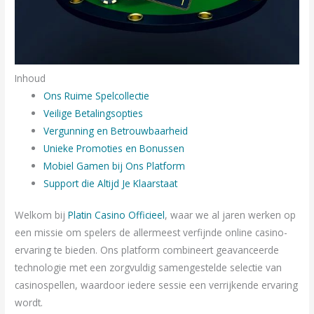
Inhoud
Ons Ruime Spelcollectie
Veilige Betalingsopties
Vergunning en Betrouwbaarheid
Unieke Promoties en Bonussen
Mobiel Gamen bij Ons Platform
Support die Altijd Je Klaarstaat
Welkom bij
Platin Casino Officieel
, waar we al jaren werken op
een missie om spelers de allermeest verfijnde online casino-
ervaring te bieden. Ons platform combineert geavanceerde
technologie met een zorgvuldig samengestelde selectie van
casinospellen, waardoor iedere sessie een verrijkende ervaring
wordt.