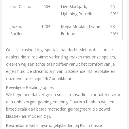
Live Casino
450+
Live Blackjack,
95-
Lightning Roulette
99%
Jackpot
120+
Mega Moolah, Divine
88-
Spellen
Fortune
96%
Ons live casino krijgt speciale aandacht. Met professionele
dealers die in real-time verbinding maken met onze spelers,
creëren wij een echte casinosfeer vanuit het comfort van je
eigen huis. De streams zijn van uitstekende HD-resolutie en
onze live tafels zijn 24/7 bereikbaar.
Beveiligde Betalingsopties
We begrijpen dat veilige en snelle transacties cruciaal zijn voor
een onbezorgde gaming ervaring. Daarom hebben wij een
breed scala aan betaalmethoden geïntegreerd die zowel
klassiek als modern zijn.
Beschikbare Betalingsmogelijkheden bij Platin Casino