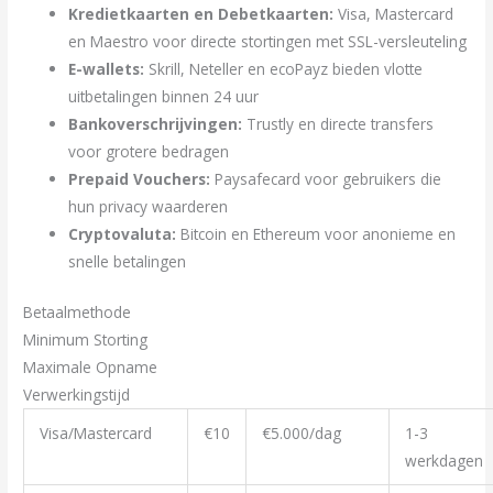
Kredietkaarten en Debetkaarten:
Visa, Mastercard
en Maestro voor directe stortingen met SSL-versleuteling
E-wallets:
Skrill, Neteller en ecoPayz bieden vlotte
uitbetalingen binnen 24 uur
Bankoverschrijvingen:
Trustly en directe transfers
voor grotere bedragen
Prepaid Vouchers:
Paysafecard voor gebruikers die
hun privacy waarderen
Cryptovaluta:
Bitcoin en Ethereum voor anonieme en
snelle betalingen
Betaalmethode
Minimum Storting
Maximale Opname
Verwerkingstijd
Visa/Mastercard
€10
€5.000/dag
1-3
werkdagen