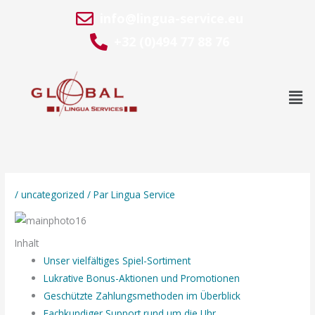
Aller
info@lingua-service.eu
au
+32 (0)494 77 88 76
contenu
Men
/
uncategorized
/ Par
Lingua Service
Inhalt
Unser vielfältiges Spiel-Sortiment
Lukrative Bonus-Aktionen und Promotionen
Geschützte Zahlungsmethoden im Überblick
Fachkundiger Support rund um die Uhr