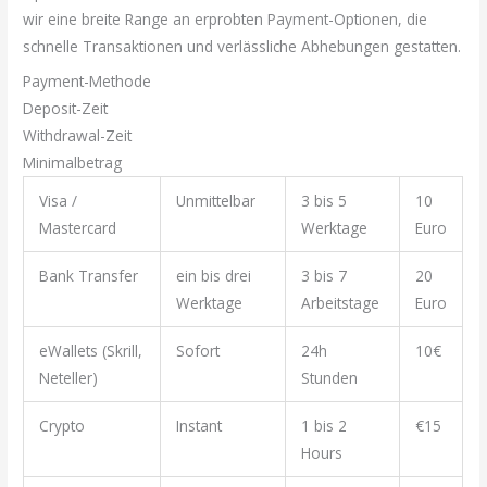
wir eine breite Range an erprobten Payment-Optionen, die
schnelle Transaktionen und verlässliche Abhebungen gestatten.
Payment-Methode
Deposit-Zeit
Withdrawal-Zeit
Minimalbetrag
Visa /
Unmittelbar
3 bis 5
10
Mastercard
Werktage
Euro
Bank Transfer
ein bis drei
3 bis 7
20
Werktage
Arbeitstage
Euro
eWallets (Skrill,
Sofort
24h
10€
Neteller)
Stunden
Crypto
Instant
1 bis 2
€15
Hours