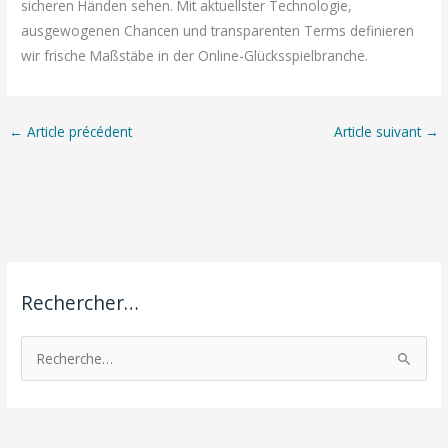
sicheren Händen sehen. Mit aktuellster Technologie,
ausgewogenen Chancen und transparenten Terms definieren
wir frische Maßstäbe in der Online-Glücksspielbranche.
←
Article précédent
Article suivant
→
Rechercher…
R
e
c
h