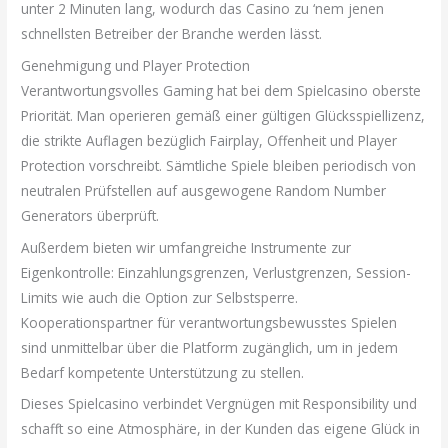
unter 2 Minuten lang, wodurch das Casino zu ‘nem jenen
schnellsten Betreiber der Branche werden lässt.
Genehmigung und Player Protection
Verantwortungsvolles Gaming hat bei dem Spielcasino oberste
Priorität. Man operieren gemäß einer gültigen Glücksspiellizenz,
die strikte Auflagen bezüglich Fairplay, Offenheit und Player
Protection vorschreibt. Sämtliche Spiele bleiben periodisch von
neutralen Prüfstellen auf ausgewogene Random Number
Generators überprüft.
Außerdem bieten wir umfangreiche Instrumente zur
Eigenkontrolle: Einzahlungsgrenzen, Verlustgrenzen, Session-
Limits wie auch die Option zur Selbstsperre.
Kooperationspartner für verantwortungsbewusstes Spielen
sind unmittelbar über die Platform zugänglich, um in jedem
Bedarf kompetente Unterstützung zu stellen.
Dieses Spielcasino verbindet Vergnügen mit Responsibility und
schafft so eine Atmosphäre, in der Kunden das eigene Glück in