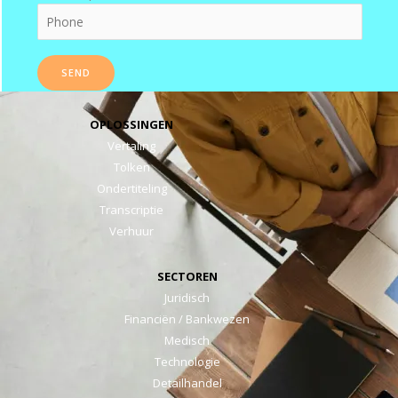
OPLOSSINGEN
Vertaling
Tolken
Ondertiteling
Transcriptie
Verhuur
SECTOREN
Juridisch
Financiën / Bankwezen
Medisch
Technologie
Detailhandel