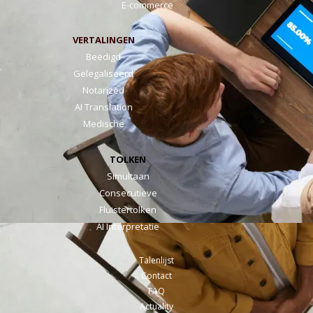
E-commerce
VERTALINGEN
Beëdigd
Gelegaliseerd
Notarized
AI Translation
Medische
TOLKEN
Simultaan
Consecutieve
Fluistertolken
AI Interpretatie
Talenlijst
Contact
FAQ
Actuality