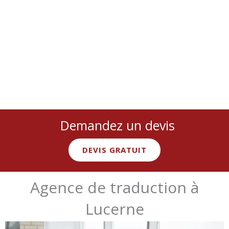
Nous couvrons
toutes les langues
et
tous les secteurs
:
juridique, médical, technique, marketing… avec des
experts
natifs spécialisés
Demandez un devis
DEVIS GRATUIT
Agence de traduction à
Lucerne