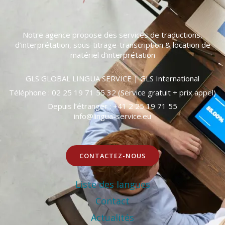
Notre agence propose des services de traductions,
d’interprétation, sous-titrage-transcription & location de
matériel d’interprétation
GLS GLOBAL LINGUA SERVICE | GLS International
Téléphone : 0
2 25 19 71 55
32 (Service gratuit + prix appel)
Depuis l’étranger :
+41 2 25 19 71 55
info@lingua-service.eu
CONTACTEZ-NOUS
Liste des langues
Contact
Actualités