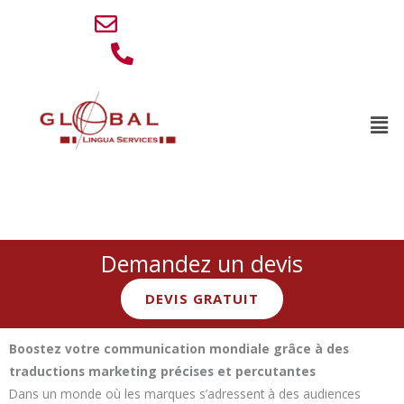
Aller
info@lingua-service.eu
au
+32 (0)494 77 88 76
contenu
Men
Boostez vos campagnes internationales avec Global
Lingua Services. Traductions marketing et publicitaires
précises, créatives et adaptées à chaque marché.
Demandez un devis
DEVIS GRATUIT
Boostez votre communication mondiale grâce à des
traductions marketing précises et percutantes
Dans un monde où les marques s’adressent à des audiences