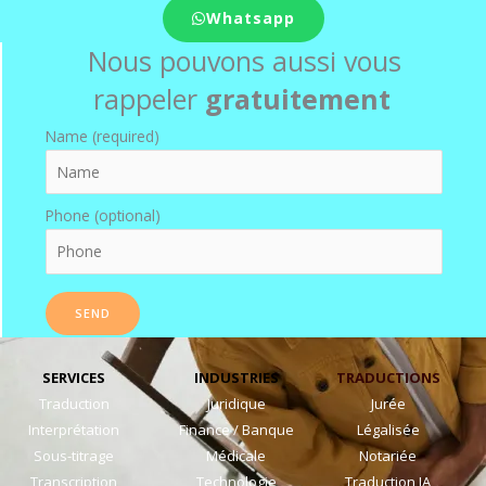
Whatsapp
Nous pouvons aussi vous
rappeler
gratuitement
Name (required)
Phone (optional)
SERVICES
INDUSTRIES
TRADUCTIONS
Traduction
Juridique
Jurée
Interprétation
Finance / Banque
Légalisée
Sous-titrage
Médicale
Notariée
Transcription
Technologie
Traduction IA