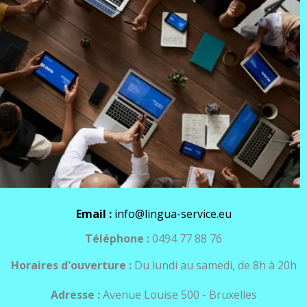
Email :
info@lingua-service.eu
Téléphone :
0494 77 88 76
Horaires d'ouverture :
Du lundi au samedi, de 8h à 20h
Adresse :
Avenue Louise 500 - Bruxelles