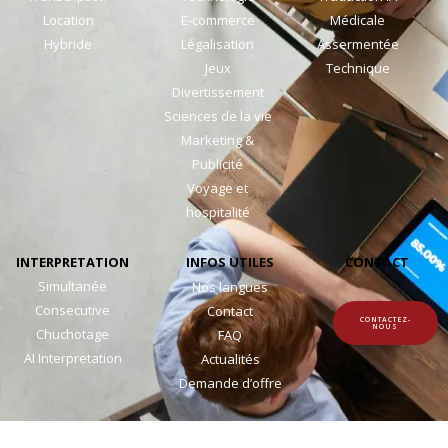
Location
E-commerce
Médicale
Hybride
Légalisation
Assermentée
Jeux
Technique
Divertissement
Sciences de la vie
Marketing &
Publicité
Voyage et
hospitalité
INTERPRETATION
INFOS UTILES
CONTACT
Simultanée
Nos langues
Consecutive
Contact
CONTACTEZ-
NOUS
Chuchotage
FAQ
AI Interpretation
Actualités
Demande d’offre