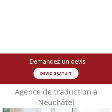
Nous couvrons
toutes les langues
et
tous les secteurs
:
juridique, médical, technique, marketing… avec des
experts
natifs spécialisés
Demandez un devis
DEVIS GRATUIT
Agence de traduction à
Neuchâtel