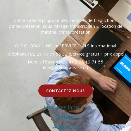
Notre agence propose des services de traductions,
d’interprétation, sous-titrage-transcription & location de
matériel d’interprétation
GLS GLOBAL LINGUA SERVICE | GLS International
Téléphone : 0
2 25 19 71 55
32 (Service gratuit + prix appel)
Depuis l’étranger :
+41 2 25 19 71 55
info@lingua-service.eu
CONTACTEZ-NOUS
Liste des langues
Contact
Actualités