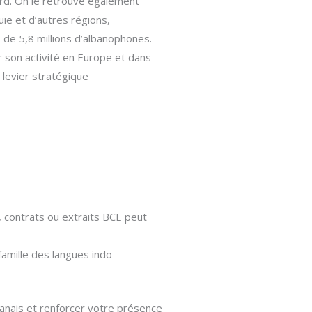
rd. On le retrouve également
ie et d’autres régions,
 de 5,8 millions d’albanophones.
 son activité en Europe et dans
n levier stratégique
é, contrats ou extraits BCE peut
 famille des langues indo-
anais et renforcer votre présence