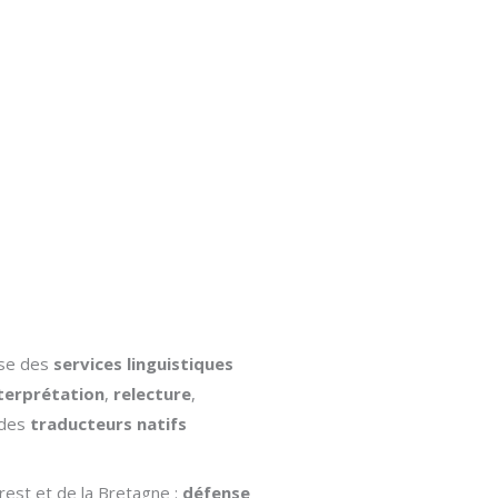
se des
services linguistiques
terprétation
,
relecture
,
 des
traducteurs natifs
rest et de la Bretagne :
défense