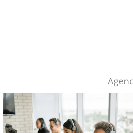
Nous couvrons
toutes les langues
et
tous les secteurs
: juri
technique, marketing… avec des
experts natifs spécialisés
Agenc