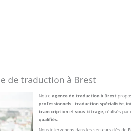
dique, médical,
e de traduction à Brest
Notre
agence de traduction à Brest
propo
professionnels
:
traduction spécialisée
,
in
transcription
et
sous-titrage
, réalisés par
qualifiés
.
Nous intervenons dans les secteurs clés de B