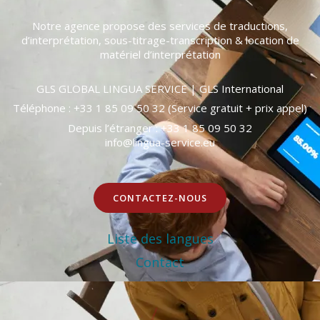
Notre agence propose des services de traductions,
d’interprétation, sous-titrage-transcription & location de
matériel d’interprétation
GLS GLOBAL LINGUA SERVICE | GLS International
Téléphone : +33 1 85 09 50 32 (Service gratuit + prix appel)
Depuis l’étranger : +33 1 85 09 50 32
info@lingua-service.eu
CONTACTEZ-NOUS
Liste des langues
Contact
Actualités
Télécharger notre brochure