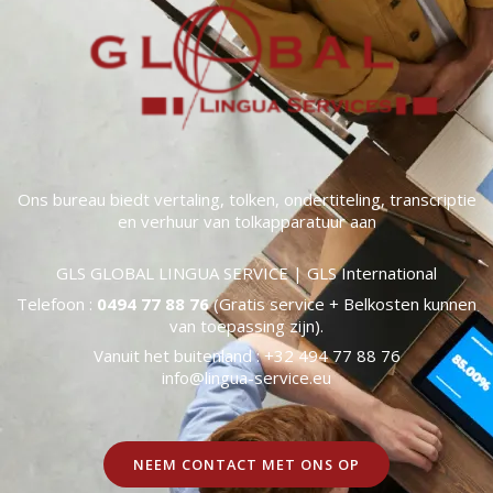
Ons bureau biedt vertaling, tolken, ondertiteling, transcriptie
en verhuur van tolkapparatuur aan
GLS GLOBAL LINGUA SERVICE | GLS International
Telefoon :
0494 77 88 76
(Gratis service + Belkosten kunnen
van toepassing zijn).
Vanuit het buitenland : +32 494 77 88 76
info@lingua-service.eu
NEEM CONTACT MET ONS OP