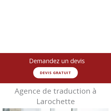
Nous couvrons
toutes les langues
et
tous les secteurs
:
juridique, médical, technique, marketing… avec des
experts
natifs spécialisés.
Demandez un devis
DEVIS GRATUIT
Agence de traduction à
Larochette