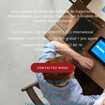
Notre agence propose des services de traductions,
d’interprétation, sous-titrage-transcription & location de
matériel d’interprétation
GLs GLOBAL LINGUA SERVICE | GLS International
Téléphone : 0494 77 88 76 (Service gratuit + prix appel)
Depuis l’étranger : +32 494 77 88 76
info@lingua-service.eu
CONTACTEZ-NOUS
Liste des langues
Contact
Actualités
Télécharger notre brochure