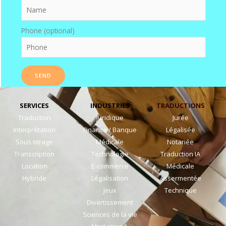
Phone (optional)
SERVICES
INDUSTRIES
TRADUCTIONS
Traduction
Juridique
Jurée
Interprétation
Finance / Banque
Légalisée
Sous-titrage
Médicale
Notariée
Transcription
Technologie
Traduction IA
Location
E-commerce
Médicale
Hybride
Légalisation
Assermentée
Jeux
Technique
Divertissement
Sciences de la vie