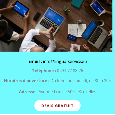
Email :
info@lingua-service.eu
Téléphone :
0494 77 88 76
Horaires d'ouverture :
Du lundi au samedi, de 8h à 20h
Adresse :
Avenue Louise 500 - Bruxelles
DEVIS GRATUIT