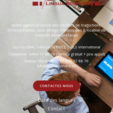
Notre agence propose des services de traductions,
d’interprétation, sous-titrage-transcription & location de
matériel d’interprétation
GLs GLOBAL LINGUA SERVICE | GLS International
Téléphone : 0494 77 88 76 (Service gratuit + prix appel)
Depuis l’étranger : +32 494 77 88 76
info@lingua-service.eu
CONTACTEZ-NOUS
Liste des langues
Contact